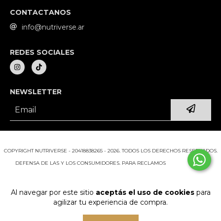
CONTACTANOS
info@nutriverse.ar
REDES SOCIALES
NEWSLETTER
COPYRIGHT NUTRIVERSE - 20418838265 - 2026. TODOS LOS DERECHOS RESERVADOS.
DEFENSA DE LAS Y LOS CONSUMIDORES. PARA RECLAMOS
INGRESÁ ACÁ.
BOTÓN DE ARREPENTIMIENTO
Al navegar por este sitio
aceptás el uso de cookies
para
agilizar tu experiencia de compra.