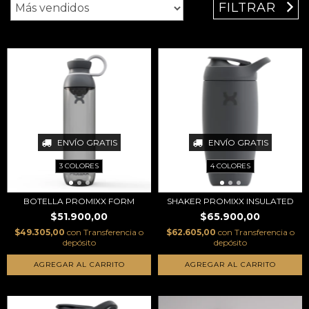
FILTRAR
ENVÍO GRATIS
ENVÍO GRATIS
3 COLORES
4 COLORES
BOTELLA PROMIXX FORM
SHAKER PROMIXX INSULATED
$51.900,00
$65.900,00
$49.305,00
con
Transferencia o
$62.605,00
con
Transferencia o
depósito
depósito
AGREGAR AL CARRITO
AGREGAR AL CARRITO