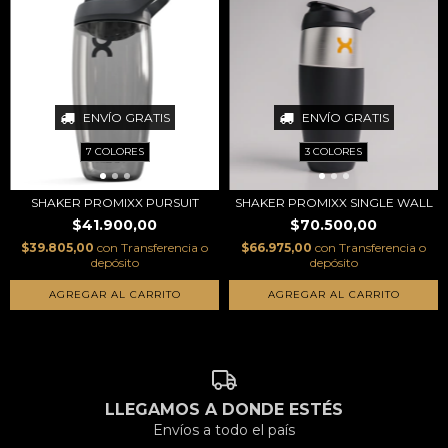
ENVÍO GRATIS
ENVÍO GRATIS
7 COLORES
3 COLORES
SHAKER PROMIXX PURSUIT
SHAKER PROMIXX SINGLE WALL
$41.900,00
$70.500,00
$39.805,00
con
Transferencia o
$66.975,00
con
Transferencia o
depósito
depósito
AGREGAR AL CARRITO
AGREGAR AL CARRITO
LLEGAMOS A DONDE ESTÉS
Envíos a todo el país