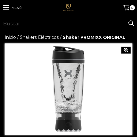
MENÚ
0
Inicio
/
Shakers Eléctricos
/
Shaker PROMIXX ORIGINAL