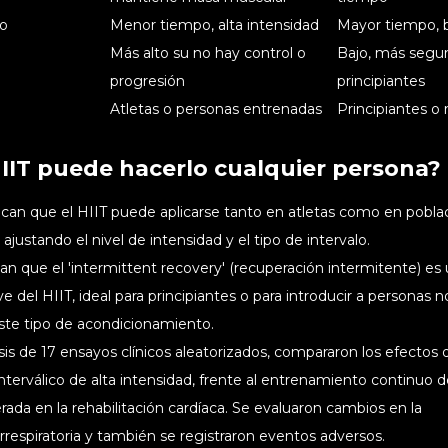
io
Menor tiempo, alta intensidad
Mayor tiempo, b
Más alto su no hay control o
Bajo, más segur
progresión
principiantes
Atletas o personas entrenadas
Principiantes o
HIIT puede hacerlo cualquier persona?
ican que el HIIT puede aplicarse tanto en atletas como en pobla
ajustando el nivel de intensidad y el tipo de intervalo.
n que el 'intermittent recovery' (recuperación intermitente) es
 del HIIT, ideal para principiantes o para introducir a personas n
ste tipo de acondicionamiento.
is de 17 ensayos clínicos aleatorizados, compararon los efectos 
terválico de alta intensidad, frente al entrenamiento continuo d
ada en la rehabilitación cardíaca. Se evaluaron cambios en la
rrespiratoria y también se registraron eventos adversos.