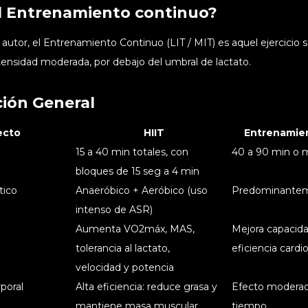
l Entrenamiento continuo?
utor, el Entrenamiento Continuo (LIT / MIT) es aquel ejercicio 
tensidad moderada, por debajo del umbral de lactato.
ión General
ecto
HIIT
Entrenamie
15 a 40 min totales, con
40 a 90 min o 
bloques de 15 seg a 4 min
tico
Anaeróbico + Aeróbico (uso
Predominantem
intenso de ASR)
Aumenta VO2máx, MAS,
Mejora capacida
tolerancia al lactato,
eficiencia cardi
velocidad y potencia
poral
Alta eficiencia: reduce grasa y
Efecto moderad
mantiene masa muscular
tiempo