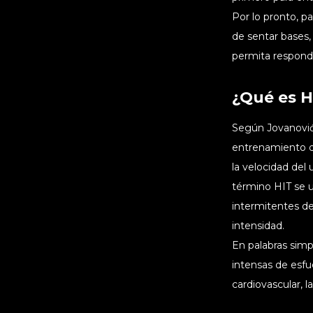
Por lo pronto, 
de sentar bases,
permita respond
¿Qué es H
Según Jovanović,
entrenamiento do
la velocidad del 
término HIT se u
intermitentes d
intensidad.
En palabras simp
intensas de esfu
cardiovascular, l