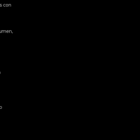
s con
lumen,
n
o