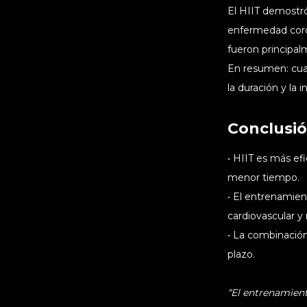
El HIIT demostr
enfermedad coron
fueron principal
En resumen: cual
la duración y la 
Conclusió
• HIIT es más ef
menor tiempo.
• El entrenamien
cardiovascular y
• La combinación
plazo.
“El entrenamient