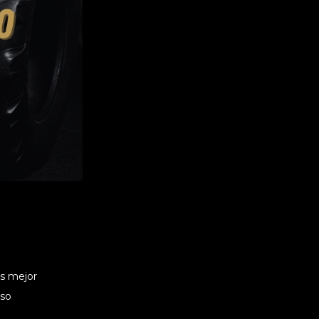
es mejor
uso