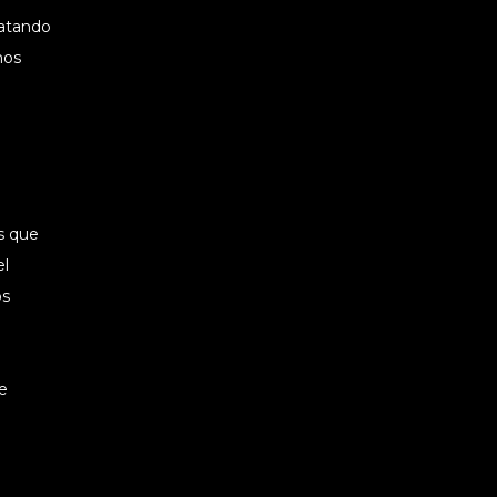
ratando
nos
s que
el
os
e