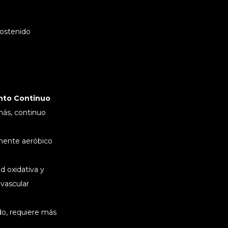
sostenido
nto Continuo
más, continuo
ente aeróbico
d oxidativa y
ovascular
o, requiere más