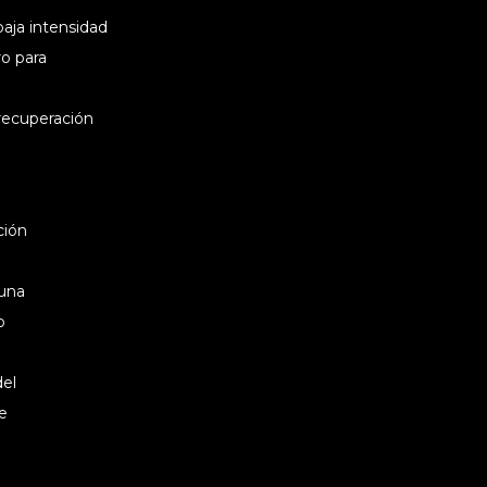
aja intensidad
o para
 recuperación
ción
 una
o
del
e