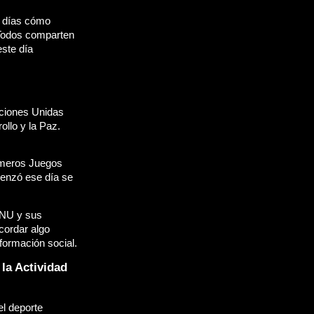
 días cómo 
Todos comparten 
ste día 
ciones Unidas 
llo y la Paz. 
imeros Juegos 
enzó ese día se 
ONU y sus 
ordar algo 
ormación social.
la Actividad 
l deporte 