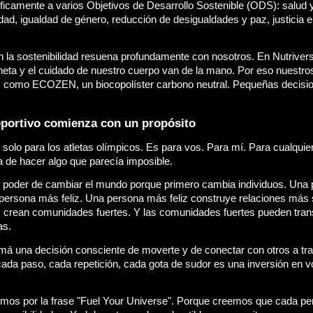
ficamente a varios Objetivos de Desarrollo Sostenible (ODS): salud y 
ad, igualdad de género, reducción de desigualdades y paz, justicia e 
 la sostenibilidad resuena profundamente con nosotros. En Nutriver
aneta y el cuidado de nuestro cuerpo van de la mano. Por eso nuestro
es como ECOZEN, un biocopolíster carbono neutral. Pequeñas decisio
eportivo comienza con un propósito
s solo para los atletas olímpicos. Es para vos. Para mí. Para cualquie
na de hacer algo que parecía imposible.
el poder de cambiar el mundo porque primero cambia individuos. Una
persona más feliz. Una persona más feliz construye relaciones más 
 crean comunidades fuertes. Y las comunidades fuertes pueden tran
as.
tomá una decisión consciente de moverte y de conectar con otros a tra
ada paso, cada repetición, cada gota de sudor es una inversión en v
imos por la frase "Fuel Your Universe". Porque creemos que cada pe