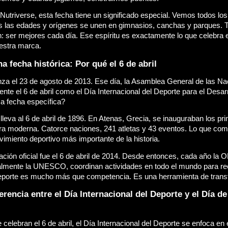
Nutriverse, esta fecha tiene un significado especial. Vemos todos los
s las edades y orígenes se unen en gimnasios, canchas y parques. 
: ser mejores cada día. Ese espíritu es exactamente lo que celebra e
uestra marca.
a fecha histórica: Por qué el 6 de abril
nza el 23 de agosto de 2013. Ese día, la Asamblea General de las Na
nte el 6 de abril como el Día Internacional del Deporte para el Desarro
a fecha específica?
lleva al 6 de abril de 1896. En Atenas, Grecia, se inauguraban los pr
ra moderna. Catorce naciones, 241 atletas y 43 eventos. Lo que com
vimiento deportivo más importante de la historia.
ación oficial fue el 6 de abril de 2014. Desde entonces, cada año la 
almente la UNESCO, coordinan actividades en todo el mundo para rec
deporte es mucho más que competencia. Es una herramienta de transf
erencia entre el Día Internacional del Deporte y el Día de 
lebran el 6 de abril, el Día Internacional del Deporte se enfoca en e