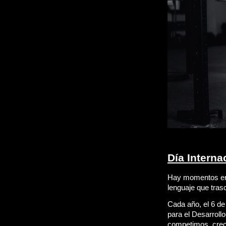
Día Interna
Hay momentos en l
lenguaje que tras
Cada año, el 6 de 
para el Desarrol
competimos, cre