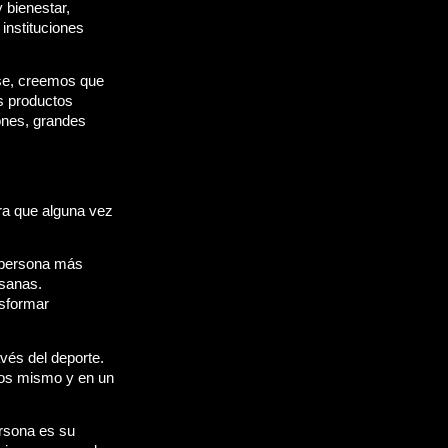
bienestar, 
instituciones 
se, creemos que 
s productos 
nes, grandes 
ra que alguna vez 
 persona más 
sanas. 
sformar 
vés del deporte. 
os mismo y en un 
rsona es su 