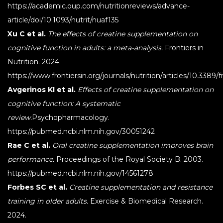
https://academic.oup.com/nutritionreviews/advance-
article/doi/10.1093/nutrit/nuaf135
Xu C et al.
The effects of creatine supplementation on
cognitive function in adults: a meta-analysis.
Frontiers in
Nutrition. 2024.
https://www.frontiersin.org/journals/nutrition/articles/10.3389/
Avgerinos KI et al.
Effects of creatine supplementation on
cognitive function: A systematic
review.
Psychopharmacology.
https://pubmed.ncbi.nlm.nih.gov/30051242
Rae C et al.
Oral creatine supplementation improves brain
performance.
Proceedings of the Royal Society B. 2003.
https://pubmed.ncbi.nlm.nih.gov/14561278
Forbes SC et al.
Creatine supplementation and resistance
training in older adults.
Exercise & Biomedical Research.
2024.